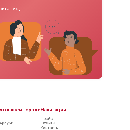
льтацию,
я в вашем городе
Навигация
Прайс
ербург
Отзывы
р
Контакты