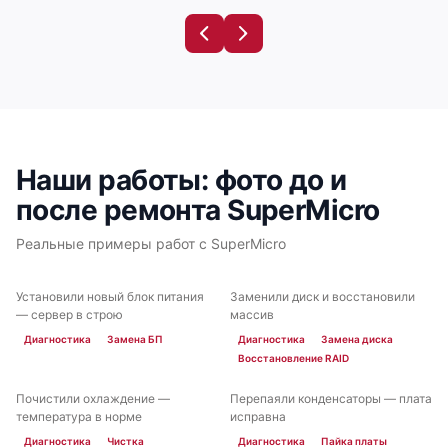
Наши работы: фото до и
после ремонта SuperMicro
Реальные примеры работ с SuperMicro
Установили новый блок питания
Заменили диск и восстановили
ДО
ПОСЛЕ
ДО
ПОСЛЕ
— сервер в строю
массив
Диагностика
Замена БП
Диагностика
Замена диска
Восстановление RAID
Почистили охлаждение —
Перепаяли конденсаторы — плата
ДО
ПОСЛЕ
ДО
ПОСЛЕ
температура в норме
исправна
Диагностика
Чистка
Диагностика
Пайка платы